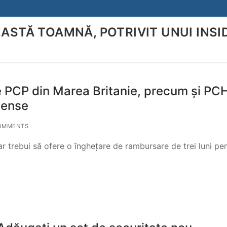
EASTĂ TOAMNĂ, POTRIVIT UNUI INSI
Search for:
 PCP din Marea Britanie, precum și PC
pense
OMMENTS
 ar trebui să ofere o înghețare de rambursare de trei luni pe