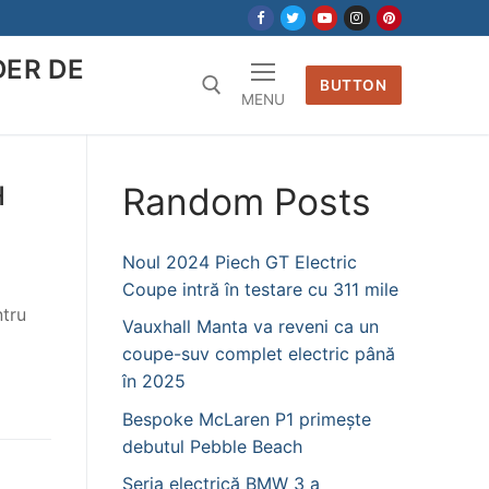
DER DE
BUTTON
MENU
Random Posts
H
Noul 2024 Piech GT Electric
Coupe intră în testare cu 311 mile
ntru
Vauxhall Manta va reveni ca un
coupe-suv complet electric până
în 2025
Bespoke McLaren P1 primește
debutul Pebble Beach
Seria electrică BMW 3 a