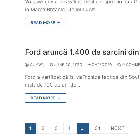
Volkswagen a dezvăluit detalii despre un nou Gol
în Marea Britanie. Ultimul golf…
READ MORE →
Ford aruncă 1.400 de sarcini din
AUKWN
JUNE 30, 2023
CATEGORY
0 COMM
Ford a verificat că își va închide fabrica din S
mult de 100 de ani de…
READ MORE →
Posts
1
2
3
4
…
31
NEXT