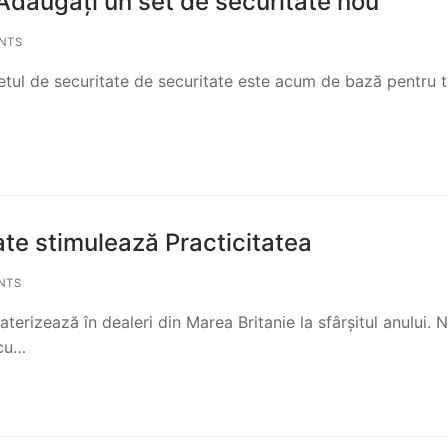
Adăugați un set de securitate nou
NTS
etul de securitate de securitate este acum de bază pentru 
te stimulează Practicitatea
NTS
erizează în dealeri din Marea Britanie la sfârșitul anului. 
 cu…