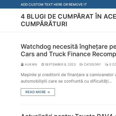
Skip
ADD CUSTOM TEXT HERE OR REMOVE IT
to
4 BLUGI DE CUMPĂRAT ÎN AC
content
CUMPĂRĂTURI
Watchdog necesită înghețare pe
Cars and Truck Finance Recom
AUKWN
SEPTEMBER 8, 2023
CATEGORY
0 C
Mașinile și creditorii de finanțare a camioanelor
automobiliștii care se confruntă cu dificultăți…
READ MORE →