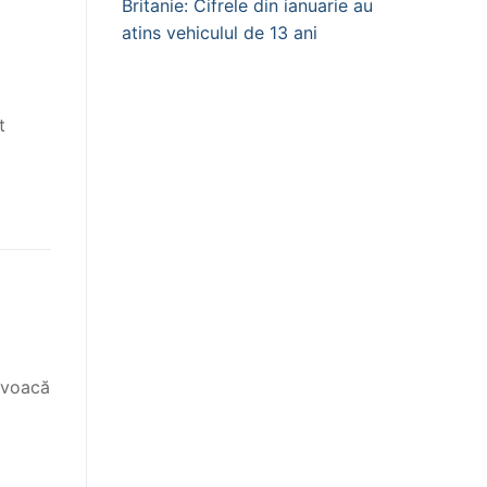
Britanie: Cifrele din ianuarie au
atins vehiculul de 13 ani
t
rovoacă