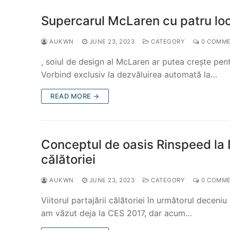
Supercarul McLaren cu patru locu
AUKWN
JUNE 23, 2023
CATEGORY
0 COMM
, soiul de design al McLaren ar putea crește pent
Vorbind exclusiv la dezvăluirea automată la…
READ MORE →
Conceptul de oasis Rinspeed la D
călătoriei
AUKWN
JUNE 23, 2023
CATEGORY
0 COMM
Viitorul partajării călătoriei în următorul deceni
am văzut deja la CES 2017, dar acum…