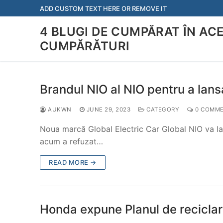
Skip
ADD CUSTOM TEXT HERE OR REMOVE IT
to
4 BLUGI DE CUMPĂRAT ÎN AC
content
CUMPĂRĂTURI
Brandul NIO al NIO pentru a lans
AUKWN
JUNE 29, 2023
CATEGORY
0 COMM
Noua marcă Global Electric Car Global NIO va la
acum a refuzat…
READ MORE →
Honda expune Planul de reciclare