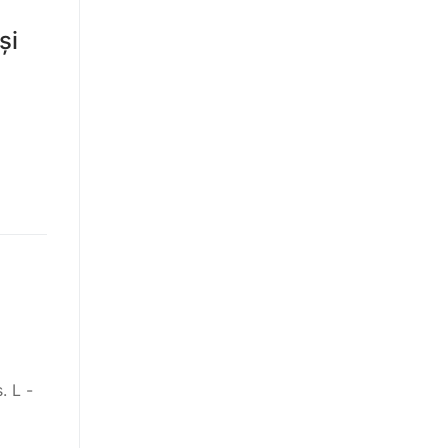
și
. L -