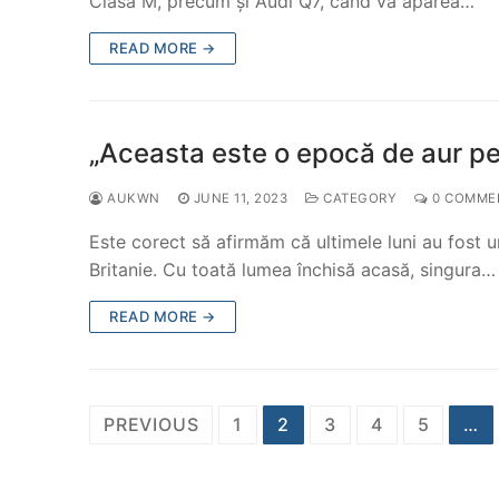
Clasa M, precum și Audi Q7, când va apărea…
READ MORE →
„Aceasta este o epocă de aur pen
AUKWN
JUNE 11, 2023
CATEGORY
0 COMME
Este corect să afirmăm că ultimele luni au fost 
Britanie. Cu toată lumea închisă acasă, singura…
READ MORE →
Posts
PREVIOUS
1
2
3
4
5
…
navigation