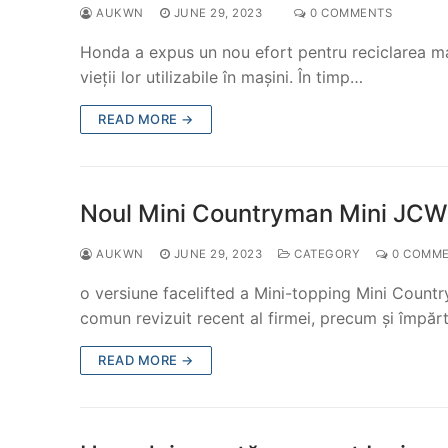
AUKWN
JUNE 29, 2023
0 COMMENTS
Honda a expus un nou efort pentru reciclarea mași
vieții lor utilizabile în mașini. În timp…
READ MORE →
Noul Mini Countryman Mini JCW 2
AUKWN
JUNE 29, 2023
CATEGORY
0 COMM
o versiune facelifted a Mini-topping Mini Coun
comun revizuit recent al firmei, precum și împă
READ MORE →