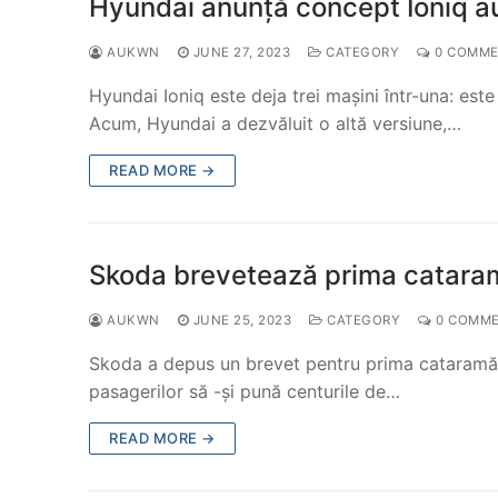
Hyundai anunță concept Ioniq 
AUKWN
JUNE 27, 2023
CATEGORY
0 COMME
Hyundai Ioniq este deja trei mașini într-una: este 
Acum, Hyundai a dezvăluit o altă versiune,…
READ MORE →
Skoda brevetează prima cataram
AUKWN
JUNE 25, 2023
CATEGORY
0 COMM
Skoda a depus un brevet pentru prima cataramă i
pasagerilor să -și pună centurile de…
READ MORE →