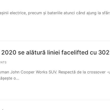
nii electrice, precum și bateriile atunci când ajung la sfârș
020 se alătură liniei facelifted cu 30
ENTS
tryman John Cooper Works SUV. Respectă de la crossover -u
rtășește o…