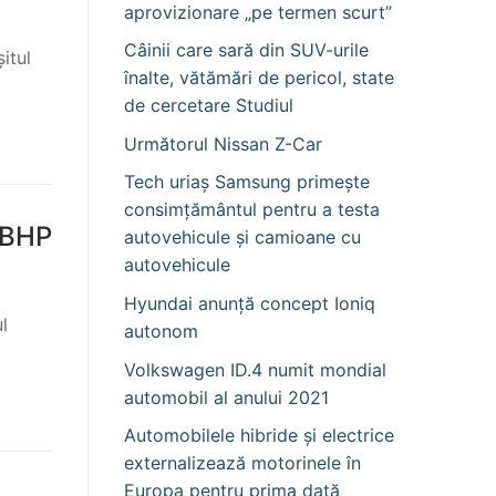
aprovizionare „pe termen scurt”
Câinii care sară din SUV-urile
itul
înalte, vătămări de pericol, state
de cercetare Studiul
Următorul Nissan Z-Car
Tech uriaș Samsung primește
consimțământul pentru a testa
2BHP
autovehicule și camioane cu
autovehicule
Hyundai anunță concept Ioniq
l
autonom
Volkswagen ID.4 numit mondial
automobil al anului 2021
Automobilele hibride și electrice
externalizează motorinele în
Europa pentru prima dată