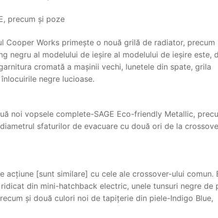
E, precum și poze
ul Cooper Works primește o nouă grilă de radiator, precum 
ng negru al modelului de ieșire al modelului de ieșire este, 
nitura cromată a mașinii vechi, lunetele din spate, grila
înlocuirile negre lucioase.
ouă noi vopsele complete-SAGE Eco-friendly Metallic, prec
diametrul sfaturilor de evacuare cu două ori de la crossove
de acțiune [sunt similare] cu cele ale crossover-ului comun. 
 ridicat din mini-hatchback electric, unele tunsuri negre de 
recum și două culori noi de tapițerie din piele-Indigo Blue,