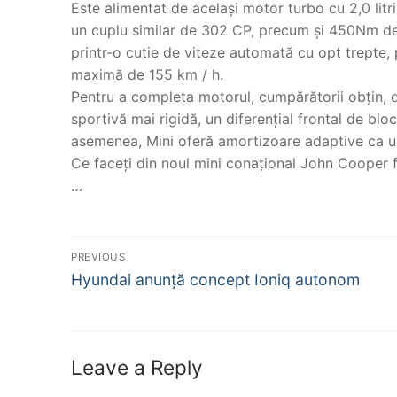
Este alimentat de același motor turbo cu 2,0 litri
un cuplu similar de 302 CP, precum și 450Nm de 
printr-o cutie de viteze automată cu opt trepte,
maximă de 155 km / h.
Pentru a completa motorul, cumpărătorii obțin, de
sportivă mai rigidă, un diferențial frontal de blo
asemenea, Mini oferă amortizoare adaptive ca un
Ce faceți din noul mini conațional John Cooper 
…
Post
PREVIOUS
Previous
navigation
Hyundai anunță concept Ioniq autonom
post:
Leave a Reply