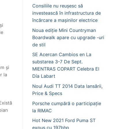
Consiliile nu reușesc să
investească în infrastructura de
încărcare a mașinilor electrice
și
Noua ediție Mini Countryman
de
Boardwalk apare cu upgrade -uri
de stil
SE Acercan Cambios en La
substarea 3-7 De Sept.
um și
MIENTRAS COPART Celebra El
r la
Día Labart
Noul Audi TT 2014 Data lansării,
Price & Specs
Există
Porsche cumpără o participație
pian
la RIMAC
Hot New 2021 Ford Puma ST
expus cu 197bhp