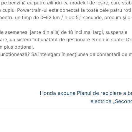
 pe benzină cu patru cilindri ca modelul de ieșire, care stab
cuplu. Powertrain-ul este conectat la toate cele patru roți
 pentru un timp de 0–62 km / h de 5,1 secunde, precum și o
 asemenea, jante din aliaj de 18 inci mai largi, suspensie
care, un sistem îmbunătățit de gestionare etrieri în spate. D
 plus opțional.
funcționează? Să înțelegem în secțiunea de comentarii de m
Next
Honda expune Planul de reciclare a ba
post:
electrice „Second