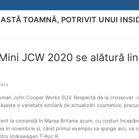
EASTĂ TOAMNĂ, POTRIVIT UNUI INSI
Search for:
ini JCW 2020 se alătură lin
ENTS
tryman John Cooper Works SUV. Respectă de la crossover -u
ășește o varietate similară de actualizări cosmetice, precu
erit la comandă în Marea Britanie acum, cu costuri începâ
ărea în noiembrie și, când primul exemplu va ajunge aici, va o
ntru Volkswagen T-Roc R.