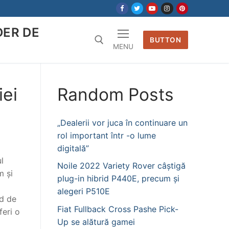
DER DE
BUTTON
MENU
iei
Random Posts
„Dealerii vor juca în continuare un
rol important într -o lume
digitală”
l
Noile 2022 Variety Rover câștigă
m și
plug-in hibrid P440E, precum și
alegeri P510E
nd de
Fiat Fullback Cross Pashe Pick-
feri o
Up se alătură gamei