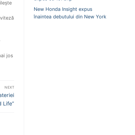
ilește
New Honda Insight expus
înaintea debutului din New York
 viteză
e
ai jos
NEXT
teriei
 Life”