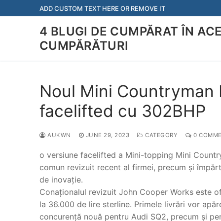
Skip
ADD CUSTOM TEXT HERE OR REMOVE IT
to
4 BLUGI DE CUMPĂRAT ÎN AC
content
CUMPĂRĂTURI
Noul Mini Countryman M
facelifted cu 302BHP
AUKWN
JUNE 29, 2023
CATEGORY
0 COMM
o versiune facelifted a Mini-topping Mini Coun
comun revizuit recent al firmei, precum și împărt
de inovație.
Conaționalul revizuit John Cooper Works este of
la 36.000 de lire sterline. Primele livrări vor ap
concurență nouă pentru Audi SQ2, precum și pe