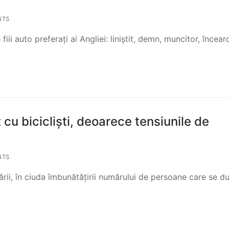
NTS
i auto preferați ai Angliei: liniștit, demn, muncitor, încear
 cu bicicliști, deoarece tensiunile de
NTS
cării, în ciuda îmbunătățirii numărului de persoane care se du