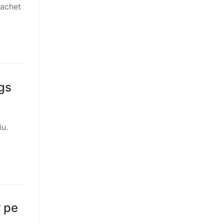
pachet
ngs
iu.
r pe