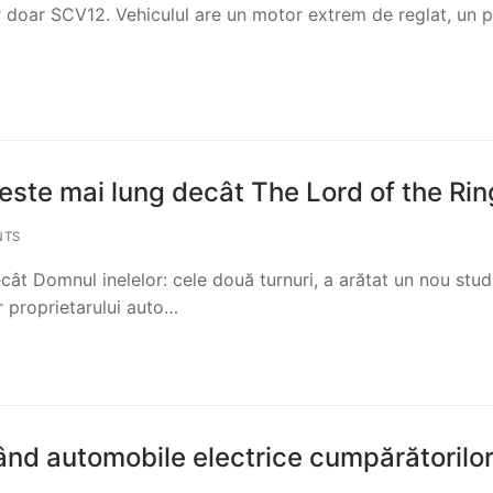
r doar SCV12. Vehiculul are un motor extrem de reglat, un 
este mai lung decât The Lord of the Ri
NTS
ât Domnul inelelor: cele două turnuri, a arătat un nou stud
 proprietarului auto…
zând automobile electrice cumpărătorilo