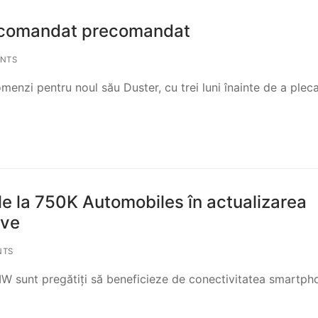
a comandat precomandat
NTS
enzi pentru noul său Duster, cu trei luni înainte de a plec
 la 750K Automobiles în actualizarea
ive
NTS
 BMW sunt pregătiți să beneficieze de conectivitatea smartph