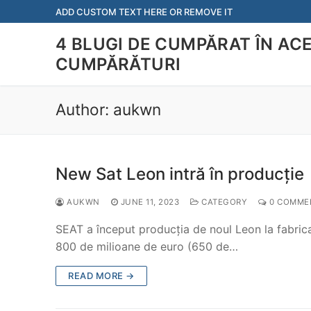
Skip
ADD CUSTOM TEXT HERE OR REMOVE IT
to
4 BLUGI DE CUMPĂRAT ÎN AC
content
CUMPĂRĂTURI
Author:
aukwn
New Sat Leon intră în producție
AUKWN
JUNE 11, 2023
CATEGORY
0 COMME
SEAT a început producția de noul Leon la fabrica
800 de milioane de euro (650 de…
READ MORE →