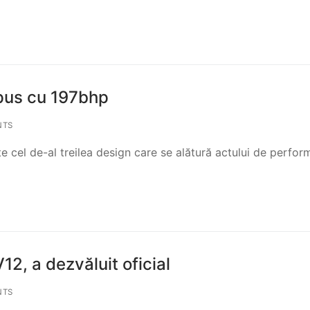
pus cu 197bhp
NTS
 cel de-al treilea design care se alătură actului de perfor
2, a dezvăluit oficial
NTS