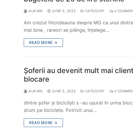
AUKWN
JUNE 5, 2023
CATEGORY
0 COMME
Am crezut întotdeauna despre MG ca unul dintre fii
mai bine , rareori se plânge, înțelege…
READ MORE →
Șoferii au devenit mult mai client
blocare
AUKWN
JUNE 5, 2023
CATEGORY
0 COMME
dintre șofer și bicicliști s -au ușurat în urma blo
drum pe biciclete. Potrivit unui…
READ MORE →