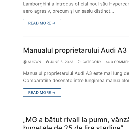
Lamborghini a introdus oficial noul său Hyperca
aero agresiv, precum și un șasiu distinct…
READ MORE →
Manualul proprietarului Audi A3 
AUKWN
JUNE 6, 2023
CATEGORY
0 COMME
Manualul proprietarului Audi A3 este mai lung dec
Comparațiile desenate între lungimea manualelor
READ MORE →
„MG a bătut rivali la pumn, vân
bugetele de 25 de lire sterline”