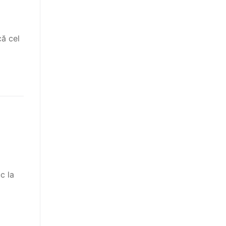
că cel
c la