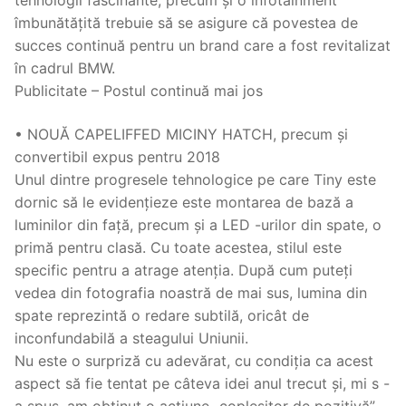
îmbunătățită trebuie să se asigure că povestea de
succes continuă pentru un brand care a fost revitalizat
în cadrul BMW.
Publicitate – Postul continuă mai jos
• NOUĂ CAPELIFFED MICINY HATCH, precum și
convertibil expus pentru 2018
Unul dintre progresele tehnologice pe care Tiny este
dornic să le evidențieze este montarea de bază a
luminilor din față, precum și a LED -urilor din spate, o
primă pentru clasă. Cu toate acestea, stilul este
specific pentru a atrage atenția. După cum puteți
vedea din fotografia noastră de mai sus, lumina din
spate reprezintă o redare subtilă, oricât de
inconfundabilă a steagului Uniunii.
Nu este o surpriză cu adevărat, cu condiția ca acest
aspect să fie tentat pe câteva idei anul trecut și, mi s -
a spus, am obținut o acțiune „copleșitor de pozitivă”