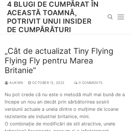
4 BLUGI DE CUMPĂRAT ÎN
Skip
to
ACEASTĂ TOAMNĂ,
content
POTRIVIT UNUI INSIDER
DE CUMPĂRĂTURI
Search for:
„Cât de actualizat Tiny Flying
Flying Fly pentru Marea
Britanie”
AUKWN
OCTOBER 12, 2022
0 COMMENTS
Nu pot crede că nu este o metodă mult mai bună de a
începe un nou an decât prin sărbătorirea sosirii
versiunii actuale a uneia dintre o mulțime de icoane
rezistente ale industriei britanice, mini.
O combinație de modificări de stil atractive, unele
tehnologii fascinante, precum și o infotainment