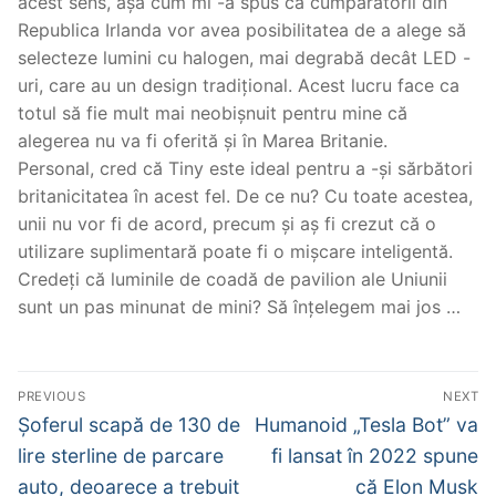
acest sens, așa cum mi -a spus că cumpărătorii din
Republica Irlanda vor avea posibilitatea de a alege să
selecteze lumini cu halogen, mai degrabă decât LED -
uri, care au un design tradițional. Acest lucru face ca
totul să fie mult mai neobișnuit pentru mine că
alegerea nu va fi oferită și în Marea Britanie.
Personal, cred că Tiny este ideal pentru a -și sărbători
britanicitatea în acest fel. De ce nu? Cu toate acestea,
unii nu vor fi de acord, precum și aș fi crezut că o
utilizare suplimentară poate fi o mișcare inteligentă.
Credeți că luminile de coadă de pavilion ale Uniunii
sunt un pas minunat de mini? Să înțelegem mai jos …
Post
PREVIOUS
NEXT
navigation
Previous
Next
Șoferul scapă de 130 de
Humanoid „Tesla Bot” va
post:
post:
lire sterline de parcare
fi lansat în 2022 spune
auto, deoarece a trebuit
că Elon Musk