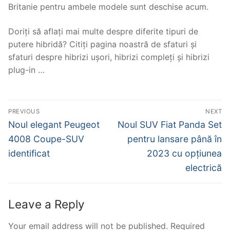
Britanie pentru ambele modele sunt deschise acum.
Doriți să aflați mai multe despre diferite tipuri de
putere hibridă? Citiți pagina noastră de sfaturi și
sfaturi despre hibrizi ușori, hibrizi compleți și hibrizi
plug-in …
Post
PREVIOUS
NEXT
navigation
Previous
Next
Noul elegant Peugeot
Noul SUV Fiat Panda Set
post:
post:
4008 Coupe-SUV
pentru lansare până în
identificat
2023 cu opțiunea
electrică
Leave a Reply
Your email address will not be published.
Required