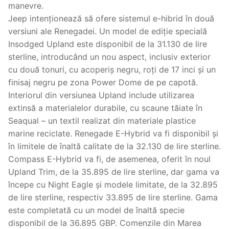
manevre.
Jeep intenționează să ofere sistemul e-hibrid în două
versiuni ale Renegadei. Un model de ediție specială
Insodged Upland este disponibil de la 31.130 de lire
sterline, introducând un nou aspect, inclusiv exterior
cu două tonuri, cu acoperiș negru, roți de 17 inci și un
finisaj negru pe zona Power Dome de pe capotă.
Interiorul din versiunea Upland include utilizarea
extinsă a materialelor durabile, cu scaune tăiate în
Seaqual – un textil realizat din materiale plastice
marine reciclate. Renegade E-Hybrid va fi disponibil și
în limitele de înaltă calitate de la 32.130 de lire sterline.
Compass E-Hybrid va fi, de asemenea, oferit în noul
Upland Trim, de la 35.895 de lire sterline, dar gama va
începe cu Night Eagle și modele limitate, de la 32.895
de lire sterline, respectiv 33.895 de lire sterline. Gama
este completată cu un model de înaltă specie
disponibil de la 36.895 GBP. Comenzile din Marea