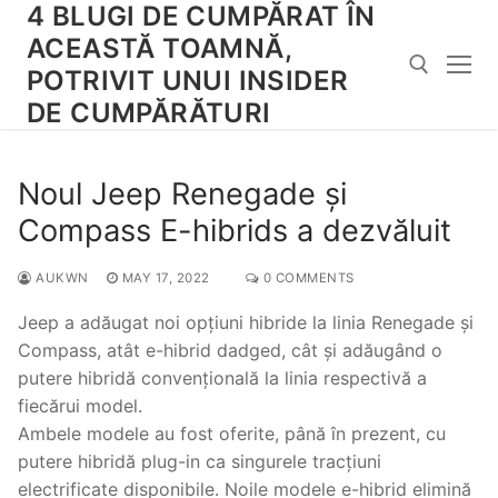
4 BLUGI DE CUMPĂRAT ÎN
Skip
to
ACEASTĂ TOAMNĂ,
content
POTRIVIT UNUI INSIDER
DE CUMPĂRĂTURI
Search for:
Noul Jeep Renegade și
Compass E-hibrids a dezvăluit
AUKWN
MAY 17, 2022
0 COMMENTS
Jeep a adăugat noi opțiuni hibride la linia Renegade și
Compass, atât e-hibrid dadged, cât și adăugând o
putere hibridă convențională la linia respectivă a
fiecărui model.
Ambele modele au fost oferite, până în prezent, cu
putere hibridă plug-in ca singurele tracțiuni
electrificate disponibile. Noile modele e-hibrid elimină