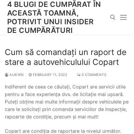
4 BLUGI DE CUMPĂRAT ÎN
Skip
to
ACEASTĂ TOAMNĂ,
content
POTRIVIT UNUI INSIDER
DE CUMPĂRĂTURI
Search for:
Cum să comandați un raport de
stare a autovehiculului Copart
AUKWN
FEBRUARY 11, 2022
0 COMMENTS
Indiferent de ceea ce căutați, Copart are servicii utile
pentru a face experiența dvs. de licitație mai ușoară.
Puteți obține mai multe informații despre vehiculele pe
care le solicitați prin comanda serviciilor de inspecție,
rapoarte de condiție, precum și mai mult!
Copart are condiția de raportare la nivelul următor.