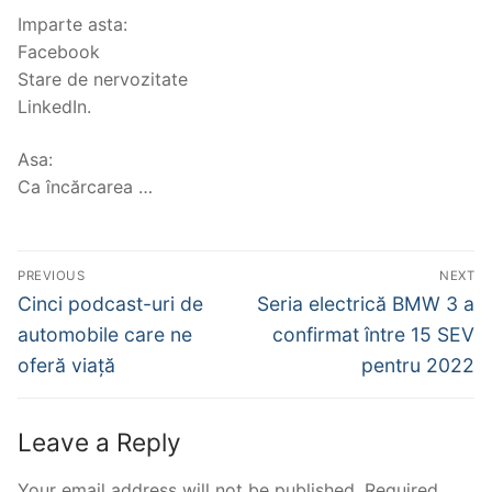
Imparte asta:
Facebook
Stare de nervozitate
LinkedIn.
Asa:
Ca încărcarea …
Post
PREVIOUS
NEXT
navigation
Previous
Next
Cinci podcast-uri de
Seria electrică BMW 3 a
post:
post:
automobile care ne
confirmat între 15 SEV
oferă viață
pentru 2022
Leave a Reply
Your email address will not be published.
Required