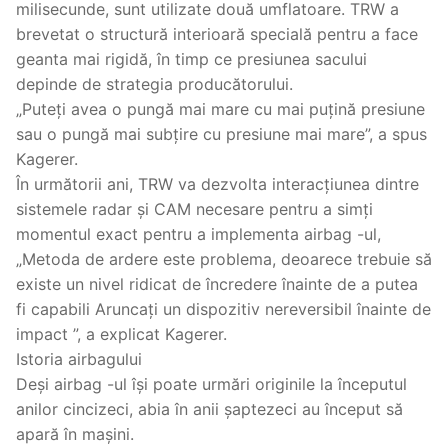
milisecunde, sunt utilizate două umflatoare. TRW a
brevetat o structură interioară specială pentru a face
geanta mai rigidă, în timp ce presiunea sacului
depinde de strategia producătorului.
„Puteți avea o pungă mai mare cu mai puțină presiune
sau o pungă mai subțire cu presiune mai mare”, a spus
Kagerer.
În următorii ani, TRW va dezvolta interacțiunea dintre
sistemele radar și CAM necesare pentru a simți
momentul exact pentru a implementa airbag -ul,
„Metoda de ardere este problema, deoarece trebuie să
existe un nivel ridicat de încredere înainte de a putea
fi capabili Aruncați un dispozitiv nereversibil înainte de
impact ”, a explicat Kagerer.
Istoria airbagului
Deși airbag -ul își poate urmări originile la începutul
anilor cincizeci, abia în anii șaptezeci au început să
apară în mașini.