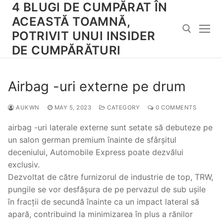
4 BLUGI DE CUMPĂRAT ÎN
Skip
to
ACEASTĂ TOAMNĂ,
content
POTRIVIT UNUI INSIDER
DE CUMPĂRĂTURI
Search for:
Airbag -uri externe pe drum
AUKWN
MAY 5, 2023
CATEGORY
0 COMMENTS
airbag -uri laterale externe sunt setate să debuteze pe
un salon german premium înainte de sfârșitul
deceniului, Automobile Express poate dezvălui
exclusiv.
Dezvoltat de către furnizorul de industrie de top, TRW,
pungile se vor desfășura de pe pervazul de sub ușile
în fracții de secundă înainte ca un impact lateral să
apară, contribuind la minimizarea în plus a rănilor