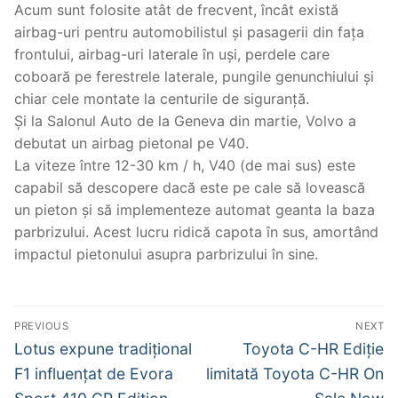
Acum sunt folosite atât de frecvent, încât există
airbag-uri pentru automobilistul și pasagerii din fața
frontului, airbag-uri laterale în uși, perdele care
coboară pe ferestrele laterale, pungile genunchiului și
chiar cele montate la centurile de siguranță.
Și la Salonul Auto de la Geneva din martie, Volvo a
debutat un airbag pietonal pe V40.
La viteze între 12-30 km / h, V40 (de mai sus) este
capabil să descopere dacă este pe cale să lovească
un pieton și să implementeze automat geanta la baza
parbrizului. Acest lucru ridică capota în sus, amortând
impactul pietonului asupra parbrizului în sine.
Post
PREVIOUS
NEXT
navigation
Previous
Next
Lotus expune tradițional
Toyota C-HR Ediție
post:
post:
F1 influențat de Evora
limitată Toyota C-HR On