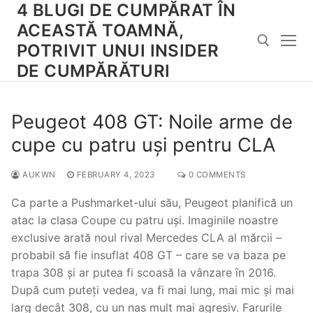
4 BLUGI DE CUMPĂRAT ÎN
Skip
to
ACEASTĂ TOAMNĂ,
content
POTRIVIT UNUI INSIDER
DE CUMPĂRĂTURI
Search for:
Peugeot 408 GT: Noile arme de
cupe cu patru uși pentru CLA
AUKWN
FEBRUARY 4, 2023
0 COMMENTS
Ca parte a Pushmarket-ului său, Peugeot planifică un
atac la clasa Coupe cu patru uși. Imaginile noastre
exclusive arată noul rival Mercedes CLA al mărcii –
probabil să fie insuflat 408 GT – care se va baza pe
trapa 308 și ar putea fi scoasă la vânzare în 2016.
După cum puteți vedea, va fi mai lung, mai mic și mai
larg decât 308, cu un nas mult mai agresiv. Farurile