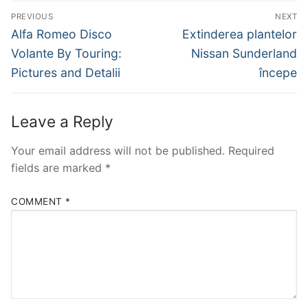
Post
PREVIOUS
NEXT
navigation
Previous
Next
Alfa Romeo Disco
Extinderea plantelor
post:
post:
Volante By Touring:
Nissan Sunderland
Pictures and Detalii
începe
Leave a Reply
Your email address will not be published.
Required
fields are marked
*
COMMENT
*