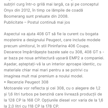
subțiri curg într-o grilă mai largă, ca și pe conceptul
Onyx din 2012, în timp ce lămpile de coadă
Boomerang sunt preluate din 2008.
Publicitate – Postul continuă mai jos
Aspectul va ajuta 408 GT să fie la curent cu bogata
moștenire a designului Peugeot, care include modele
precum uimitorul, în stil Pininfarina 406 Coupe.
Deoarece împărtășește bazele sale cu 308, 408 GT s -
ar baza pe noua arhitectură ușoară EMP2 a companiei.
Așadar, așteptați-vă la un interior aproape identic, cu
materiale chiar mai mari pentru a se potrivi cu
imaginea mult mai premium a noului model.
• Recenzie Peugeot 308
Motoarele vor reflecta și cei 308, cu o alegere de 1,2
și 1,6 litri turbos pe benzină care livrează producții de
la 128 CP la 168 CP. Opțiunile diesel vor varia de la 1,6
la 2,0 litri cu 118 CP la 178 CP.