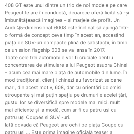
408 GT este unul dintre un trio de noi modele pe care
Peugeot le are în conductă, deoarece oferă licită să -și
îmbunătățească imaginea – și marjele de profit. Un
Audi Q5-dimensionat 6008 este înclinat să ajungă într-
o formă de concept ceva timp în acest an, accesând
piața de SUV-uri compacte plină de satisfacții, în timp
ce un salon flagship 608 se va lansa în 2017.
Toate cele trei automobile vor fi cruciale pentru
concentrarea de stimulare a lui Peugeot asupra Chinei
– acum cea mai mare piață de automobile din lume. În
mod tradițional, clienții chinezi au favorizat saloane
mari, din acest motiv, 608, dar cu orientări de emisii
etroupante și mai puțin spațiu pe drumurile acelei țări,
gustul lor se diversifică spre modele mai mici, mult
mai eficiente și la modă, cum ar fi cu patru uși cu
patru uși Coupés și SUV -uri.
Iată dovada că Peugeot are ochii pe piața Coupe cu
patru uși … Este prima imagine oficială teaser a