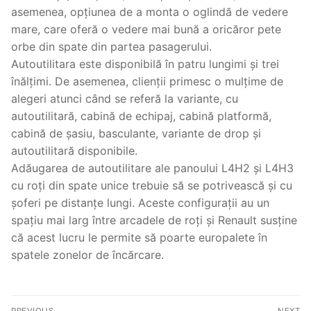
asemenea, opțiunea de a monta o oglindă de vedere
mare, care oferă o vedere mai bună a oricăror pete
orbe din spate din partea pasagerului.
Autoutilitara este disponibilă în patru lungimi și trei
înălțimi. De asemenea, clienții primesc o mulțime de
alegeri atunci când se referă la variante, cu
autoutilitară, cabină de echipaj, cabină platformă,
cabină de șasiu, basculante, variante de drop și
autoutilitară disponibile.
Adăugarea de autoutilitare ale panoului L4H2 și L4H3
cu roți din spate unice trebuie să se potrivească și cu
șoferi pe distanțe lungi. Aceste configurații au un
spațiu mai larg între arcadele de roți și Renault susține
că acest lucru le permite să poarte europalete în
spatele zonelor de încărcare.
Post
PREVIOUS
NEXT