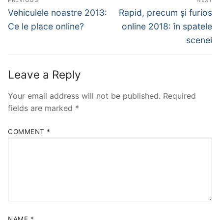
navigation
Previous
Next
Vehiculele noastre 2013:
Rapid, precum și furios
post:
post:
Ce le place online?
online 2018: în spatele
scenei
Leave a Reply
Your email address will not be published.
Required
fields are marked
*
COMMENT
*
NAME
*