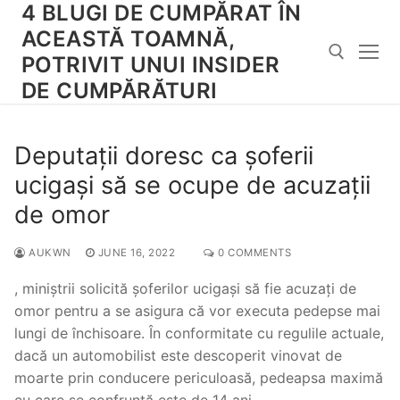
4 BLUGI DE CUMPĂRAT ÎN
Skip
to
ACEASTĂ TOAMNĂ,
content
POTRIVIT UNUI INSIDER
DE CUMPĂRĂTURI
Search for:
Deputații doresc ca șoferii
ucigași să se ocupe de acuzații
de omor
AUKWN
JUNE 16, 2022
0 COMMENTS
, miniștrii solicită șoferilor ucigași să fie acuzați de
omor pentru a se asigura că vor executa pedepse mai
lungi de închisoare. În conformitate cu regulile actuale,
dacă un automobilist este descoperit vinovat de
moarte prin conducere periculoasă, pedeapsa maximă
cu care se confruntă este de 14 ani.