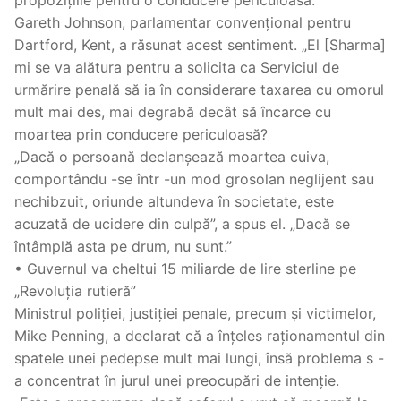
Gareth Johnson, parlamentar convențional pentru
Dartford, Kent, a răsunat acest sentiment. „El [Sharma]
mi se va alătura pentru a solicita ca Serviciul de
urmărire penală să ia în considerare taxarea cu omorul
mult mai des, mai degrabă decât să încarce cu
moartea prin conducere periculoasă?
„Dacă o persoană declanșează moartea cuiva,
comportându -se într -un mod grosolan neglijent sau
nechibzuit, oriunde altundeva în societate, este
acuzată de ucidere din culpă”, a spus el. „Dacă se
întâmplă asta pe drum, nu sunt.”
• Guvernul va cheltui 15 miliarde de lire sterline pe
„Revoluția rutieră”
Ministrul poliției, justiției penale, precum și victimelor,
Mike Penning, a declarat că a înțeles raționamentul din
spatele unei pedepse mult mai lungi, însă problema s -
a concentrat în jurul unei preocupări de intenție.