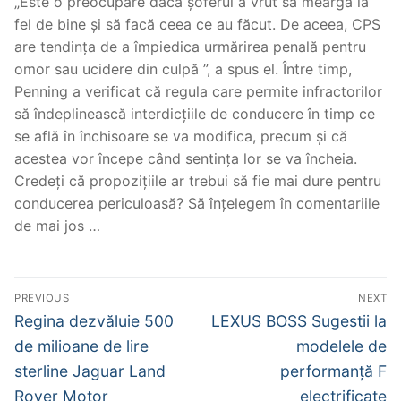
„Este o preocupare dacă șoferul a vrut să meargă la
fel de bine și să facă ceea ce au făcut. De aceea, CPS
are tendința de a împiedica urmărirea penală pentru
omor sau ucidere din culpă ”, a spus el. Între timp,
Penning a verificat că regula care permite infractorilor
să îndeplinească interdicțiile de conducere în timp ce
se află în închisoare se va modifica, precum și că
acestea vor începe când sentința lor se va încheia.
Credeți că propozițiile ar trebui să fie mai dure pentru
conducerea periculoasă? Să înțelegem în comentariile
de mai jos …
Post
PREVIOUS
NEXT
navigation
Previous
Next
Regina dezvăluie 500
LEXUS BOSS Sugestii la
post:
post:
de milioane de lire
modelele de
sterline Jaguar Land
performanță F
Rover Motor
electrificate