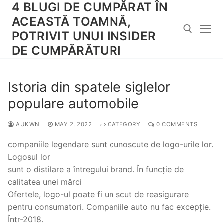
4 BLUGI DE CUMPĂRAT ÎN
Skip
to
ACEASTĂ TOAMNĂ,
content
POTRIVIT UNUI INSIDER
DE CUMPĂRĂTURI
Search for:
Istoria din spatele siglelor
populare automobile
AUKWN
MAY 2, 2022
CATEGORY
0 COMMENTS
companiile legendare sunt cunoscute de logo-urile lor.
Logosul lor
sunt o distilare a întregului brand. În funcție de
calitatea unei mărci
Ofertele, logo-ul poate fi un scut de reasigurare
pentru consumatori. Companiile auto nu fac excepție.
Într-2018.