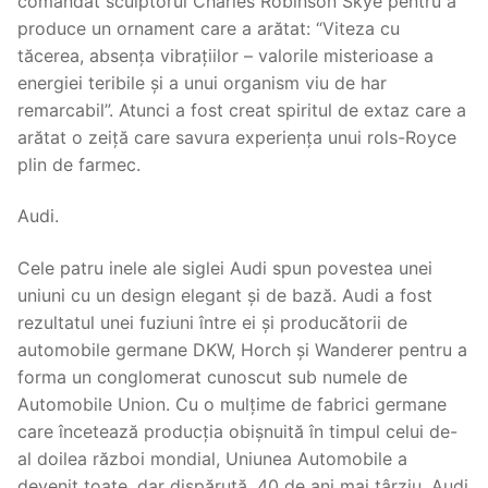
comandat sculptorul Charles Robinson Skye pentru a
produce un ornament care a arătat: “Viteza cu
tăcerea, absența vibrațiilor – valorile misterioase a
energiei teribile și a unui organism viu de har
remarcabil”. Atunci a fost creat spiritul de extaz care a
arătat o zeiță care savura experiența unui rols-Royce
plin de farmec.
Audi.
Cele patru inele ale siglei Audi spun povestea unei
uniuni cu un design elegant și de bază. Audi a fost
rezultatul unei fuziuni între ei și producătorii de
automobile germane DKW, Horch și Wanderer pentru a
forma un conglomerat cunoscut sub numele de
Automobile Union. Cu o mulțime de fabrici germane
care încetează producția obișnuită în timpul celui de-
al doilea război mondial, Uniunea Automobile a
devenit toate, dar dispărută. 40 de ani mai târziu, Audi