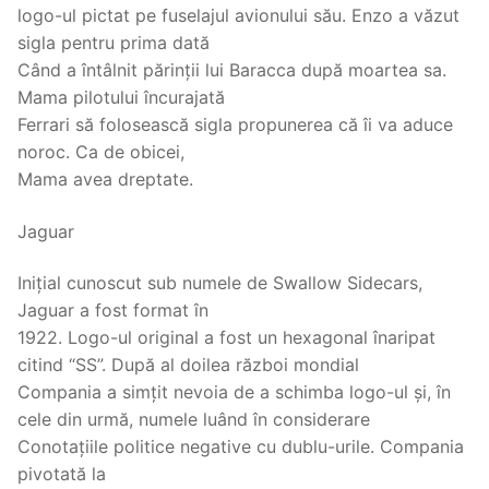
logo-ul pictat pe fuselajul avionului său. Enzo a văzut
sigla pentru prima dată
Când a întâlnit părinții lui Baracca după moartea sa.
Mama pilotului încurajată
Ferrari să folosească sigla propunerea că îi va aduce
noroc. Ca de obicei,
Mama avea dreptate.
Jaguar
Inițial cunoscut sub numele de Swallow Sidecars,
Jaguar a fost format în
1922. Logo-ul original a fost un hexagonal înaripat
citind “SS”. După al doilea război mondial
Compania a simțit nevoia de a schimba logo-ul și, în
cele din urmă, numele luând în considerare
Conotațiile politice negative cu dublu-urile. Compania
pivotată la