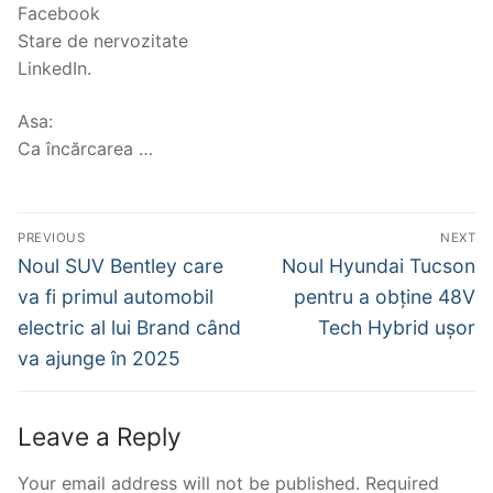
Facebook
Stare de nervozitate
LinkedIn.
Asa:
Ca încărcarea …
Post
PREVIOUS
NEXT
navigation
Previous
Next
Noul SUV Bentley care
Noul Hyundai Tucson
post:
post:
va fi primul automobil
pentru a obține 48V
electric al lui Brand când
Tech Hybrid ușor
va ajunge în 2025
Leave a Reply
Your email address will not be published.
Required