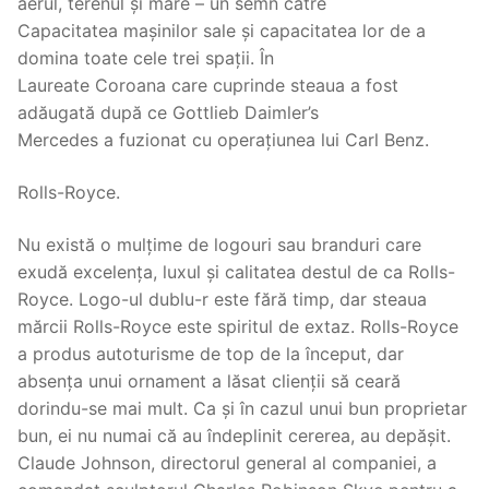
aerul, terenul și mare – un semn către
Capacitatea mașinilor sale și capacitatea lor de a
domina toate cele trei spații. În
Laureate Coroana care cuprinde steaua a fost
adăugată după ce Gottlieb Daimler’s
Mercedes a fuzionat cu operațiunea lui Carl Benz.
Rolls-Royce.
Nu există o mulțime de logouri sau branduri care
exudă excelența, luxul și calitatea destul de ca Rolls-
Royce. Logo-ul dublu-r este fără timp, dar steaua
mărcii Rolls-Royce este spiritul de extaz. Rolls-Royce
a produs autoturisme de top de la început, dar
absența unui ornament a lăsat clienții să ceară
dorindu-se mai mult. Ca și în cazul unui bun proprietar
bun, ei nu numai că au îndeplinit cererea, au depășit.
Claude Johnson, directorul general al companiei, a