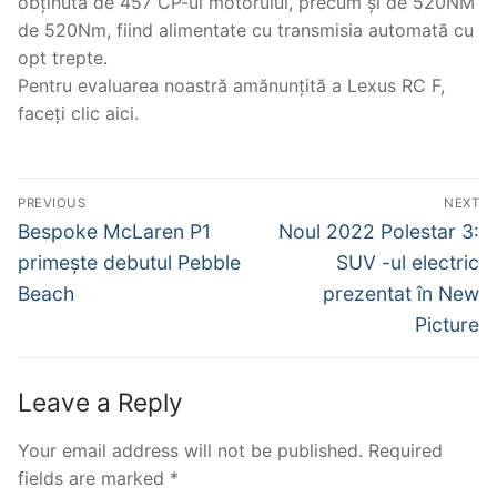
obținută de 457 CP-ul motorului, precum și de 520NM
de 520Nm, fiind alimentate cu transmisia automată cu
opt trepte.
Pentru evaluarea noastră amănunțită a Lexus RC F,
faceți clic aici.
Post
PREVIOUS
NEXT
navigation
Previous
Next
Bespoke McLaren P1
Noul 2022 Polestar 3:
post:
post:
primește debutul Pebble
SUV -ul electric
Beach
prezentat în New
Picture
Leave a Reply
Your email address will not be published.
Required
fields are marked
*