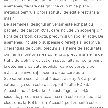
asemenea, fiecare design vine cu o mică placă
metalică pentru a onora statutul de ediție restrâns a
mașinii.
De asemenea, designul aniversar este echipat cu
pachetul de carbon RC F, care include un acoperiș din
fibră de carbon, capotă, precum și un spoiler activ. De
asemenea, include o suspensie diferențială, adaptivă
diferențială de cuplu, precum și sisteme de securitate,
cum ar fi monitorizarea zonei orb, precum și alerta de
trafic de web încrucișat din spate (ulterior contribuind
la determinarea automobilelor care se apropie pe
măsură ce inversați locurile de parcare auto).
Sub capota ușoară se află exact același V8 aspirat
natural, așa cum este descoperit în alte RC FS.
Aceasta indică 0-62 km / h este îngrijită în 4,5
secunde, precum și viteza maximă este restricționată
electronic la 168 km / h. Această performanță este