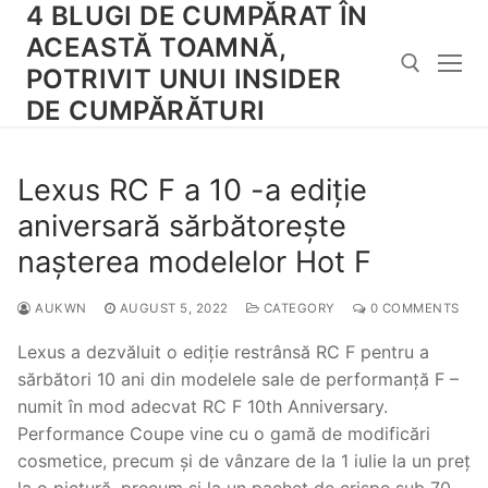
4 BLUGI DE CUMPĂRAT ÎN
Skip
to
ACEASTĂ TOAMNĂ,
content
POTRIVIT UNUI INSIDER
DE CUMPĂRĂTURI
Search for:
Lexus RC F a 10 -a ediție
aniversară sărbătorește
nașterea modelelor Hot F
AUKWN
AUGUST 5, 2022
CATEGORY
0 COMMENTS
Lexus a dezvăluit o ediție restrânsă RC F pentru a
sărbători 10 ani din modelele sale de performanță F –
numit în mod adecvat RC F 10th Anniversary.
Performance Coupe vine cu o gamă de modificări
cosmetice, precum și de vânzare de la 1 iulie la un preț
la o pictură, precum și la un pachet de crispe sub 70