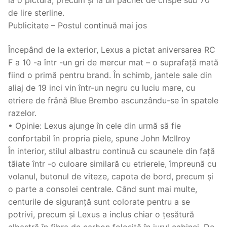
de lire sterline.
Publicitate – Postul continuă mai jos
Începând de la exterior, Lexus a pictat aniversarea RC
F a 10 -a într -un gri de mercur mat – o suprafață mată
fiind o primă pentru brand. În schimb, jantele sale din
aliaj de 19 inci vin într-un negru cu luciu mare, cu
etriere de frână Blue Brembo ascunzându-se în spatele
razelor.
• Opinie: Lexus ajunge în cele din urmă să fie
confortabil în propria piele, spune John McIlroy
În interior, stilul albastru continuă cu scaunele din față
tăiate într -o culoare similară cu etrierele, împreună cu
volanul, butonul de viteze, capota de bord, precum și
o parte a consolei centrale. Când sunt mai multe,
centurile de siguranță sunt colorate pentru a se
potrivi, precum și Lexus a inclus chiar o țesătură
albastră în fibra de carbon folosită în jurul cabinei. De